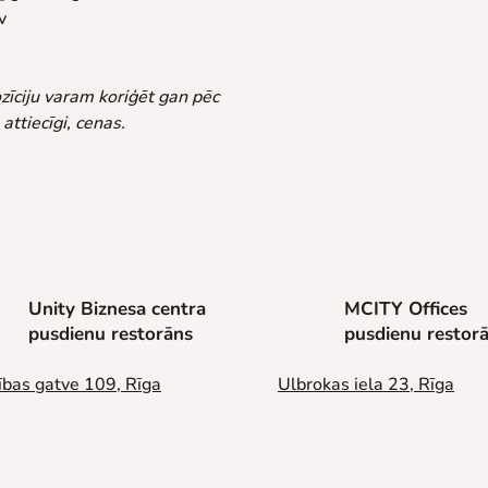
v
zīciju varam koriģēt gan pēc 
ttiecīgi, cenas.
Unity Biznesa centra
MCITY Offices
pusdienu restorāns
pusdienu restor
ības gatve 109, Rīga
Ulbrokas iela 23, Rīga