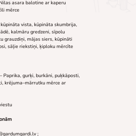
, Nilas asara balotine ar kaperu 
čili mērce
 kūpināta vista, kūpināta skumbrija, 
nādē, kalmāru gredzeni, sīpolu 
u grauzdiņi, mājas siers, kūpināti 
si, sāļie riekstiņi, ķiploku mērcīte
 – Paprika, gurķi, burkāni, puķkāposti, 
kāti, krējuma–mārrutku mērce ar 
viestu
sonām
@gardumgardi.lv ; 