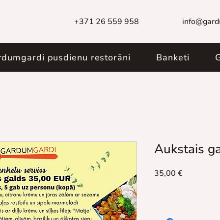
+371 26 559 958
info@gard
rdumgardi pusdienu restorāni
Banketi
G
Aukstais g
Price
35,00 €