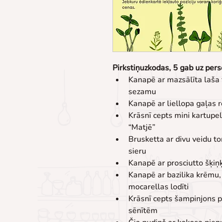
Pirkstiņuzkodas, 5 gab uz per
Kanapē ar mazsālīta laša f
sezamu
Kanapē ar liellopa gaļas 
Krāsnī cepts mini kartupelī
“Matjē”
Brusketta ar divu veidu to
sieru
Kanapē ar prosciutto šķiņ
Kanapē ar bazilika krēmu,
mocarellas lodīti
Krāsnī cepts šampinjons p
sēnītēm