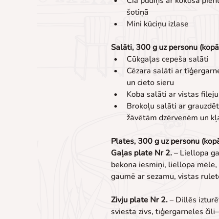
Čia pudiņš ar kokosa pie
šotiņā
Mini kūciņu izlase
Salāti, 300 g uz personu (kopā
Cūkgaļas cepeša salāti
Cēzara salāti ar tīģergar
un cieto sieru
Koba salāti ar vistas filej
Brokoļu salāti ar grauzdē
žāvētām dzērvenēm un kļav
Plates, 300 g uz personu (kop
Gaļas plate Nr 2.
 – Liellopa ga
bekona iesmiņi, liellopa mēle
gaumē ar sezamu, vistas rulet
Zivju plate Nr 2.
 – Dillēs iztur
sviesta zivs, tīģergarneles čil