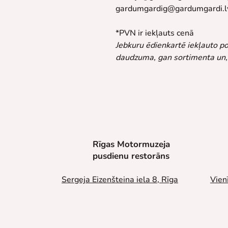
gardumgardig@gardumgardi.l
*PVN ir iekļauts cenā
Jebkuru ēdienkartē iekļauto po
daudzuma, gan sortimenta un, a
Rīgas Motormuzeja
pusdienu restorāns
Sergeja Eizenšteina iela 8, Rīga
Vien