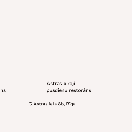
Astras biroji
āns
pusdienu restorāns
G.Astras iela 8b, Rīga