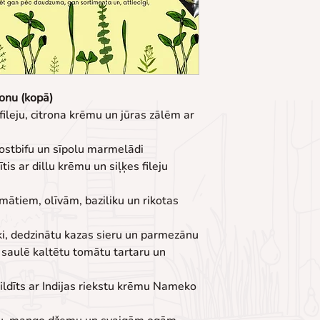
sonu (kopā)
ileju, citrona krēmu un jūras zālēm ar 
rostbifu un sīpolu marmelādi
tis ar dillu krēmu un siļķes fileju 
mātiem, olīvām, baziliku un rikotas 
ķi, dedzinātu kazas sieru un parmezānu
 saulē kaltētu tomātu tartaru un 
ildīts ar Indijas riekstu krēmu Nameko 