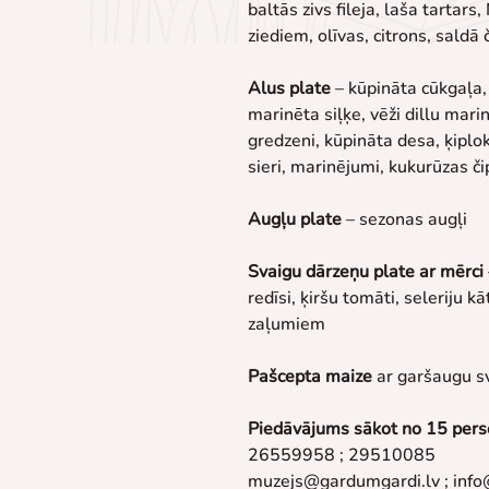
baltās zivs fileja, laša tartars
ziediem, olīvas, citrons, saldā 
Alus plate
 – kūpināta cūkgaļa,
marinēta siļķe, vēži dillu mari
gredzeni, kūpināta desa, ķiplok
sieri, marinējumi, kukurūzas čip
Augļu plate
 – sezonas augļi
Svaigu dārzeņu plate ar mērci
redīsi, ķiršu tomāti, seleriju 
zaļumiem
Pašcepta maize
 ar garšaugu s
Piedāvājums sākot no 15 per
26559958 ; 29510085
muzejs@gardumgardi.lv ; info