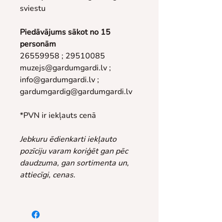
sviestu
Piedāvājums sākot no 15 
personām
26559958 ; 29510085
muzejs@gardumgardi.lv ; 
info@gardumgardi.lv ; 
gardumgardig@gardumgardi.lv
*PVN ir iekļauts cenā
Jebkuru ēdienkarti iekļauto 
pozīciju varam koriģēt gan pēc 
daudzuma, gan sortimenta un, 
attiecīgi, cenas.