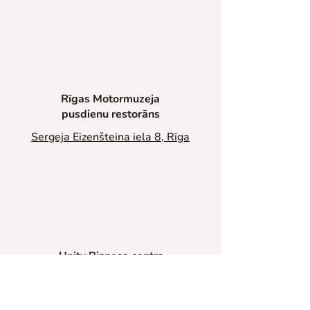
Rīgas Motormuzeja
pusdienu restorāns
Sergeja Eizenšteina iela 8, Rīga
Unity Biznesa centra
pusdienu restorāns
Vienības gatve 109, Rīga