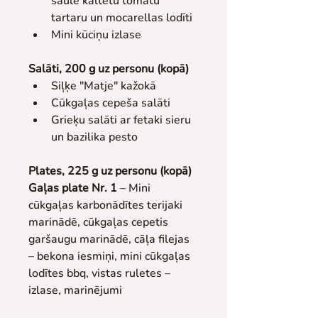
saulē kaltētu tomātu 
tartaru un mocarellas lodīti
Mini kūciņu izlase
Salāti, 200 g uz personu (kopā)
Siļķe "Matje" kažokā
Cūkgaļas cepeša salāti
Grieķu salāti ar fetaki sieru 
un bazilika pesto
Plates, 225 g uz personu (kopā)
Gaļas plate Nr. 1 
– Mini 
cūkgaļas karbonādītes terijaki 
marinādē, cūkgaļas cepetis 
garšaugu marinādē, cāļa filejas 
– bekona iesmiņi, mini cūkgaļas 
lodītes bbq, vistas ruletes – 
izlase, marinējumi