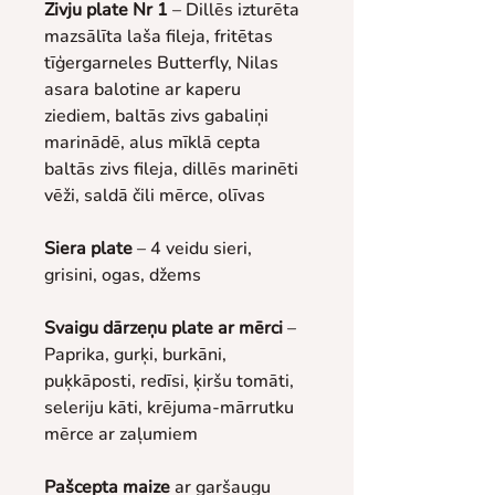
Zivju plate Nr 1
 – Dillēs izturēta 
mazsālīta laša fileja, fritētas 
tīģergarneles Butterfly, Nilas 
asara balotine ar kaperu 
ziediem, baltās zivs gabaliņi 
marinādē, alus mīklā cepta 
baltās zivs fileja, dillēs marinēti 
vēži, saldā čili mērce, olīvas
Siera plate
 – 4 veidu sieri, 
grisini, ogas, džems
Svaigu dārzeņu plate ar mērci 
– 
Paprika, gurķi, burkāni, 
puķkāposti, redīsi, ķiršu tomāti, 
seleriju kāti, krējuma-mārrutku 
mērce ar zaļumiem
Pašcepta maize
 ar garšaugu 