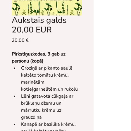
Aukstais galds
20,00 EUR
Price
20,00 €
Pirkstiņuzkodas, 3 gab uz 
personu (kopā)
Groziņš ar pikanto saulē 
kaltēto tomātu krēmu, 
marinētām 
kotleļgarnelītēm un rukolu
Lēni gatavota cūkgaļa ar 
brūkleņu džemu un 
mārrutku krēmu uz 
grauzdiņa
Kanapē ar bazilika krēmu, 