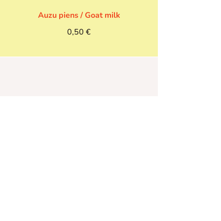
Auzu piens / Goat milk
0,50 €
Rīgas Motormuzeja
pusdienu restorāns
Sergeja Eizenšteina iela 8, Rīga