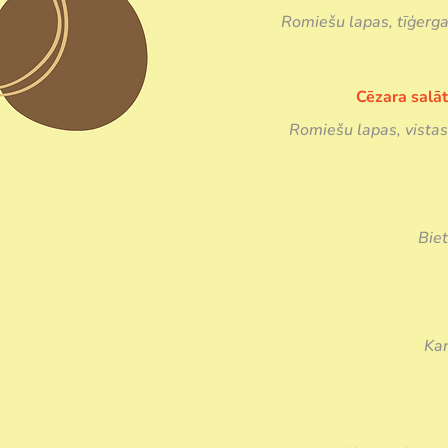
Romiešu lapas, tīģergar
Cēzara salāt
Romiešu lapas, vistas 
Biet
Kar