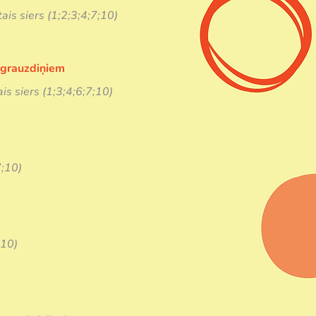
ais siers (1;2;3;4;7;10)
n grauzdiņiem
is siers (1;3;4;6;7;10)
7;10)
;10)