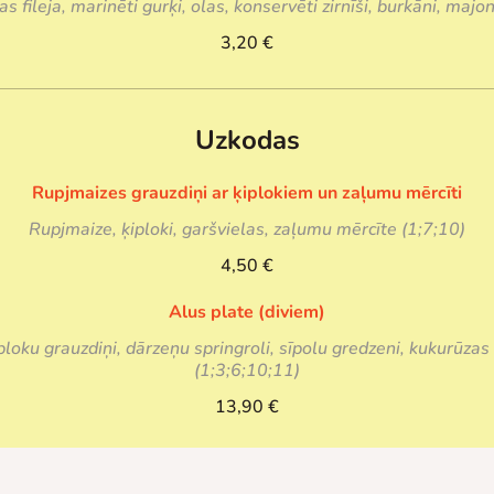
as fileja, marinēti gurķi, olas, konservēti zirnīši, burkāni, maj
3,20 €
Uzkodas
Rupjmaizes grauzdiņi ar ķiplokiem un zaļumu mērcīti
Rupjmaize, ķiploki, garšvielas, zaļumu mērcīte (1;7;10)
4,50 €
Alus plate (diviem)
loku grauzdiņi, dārzeņu springroli, sīpolu gredzeni, kukurūzas
(1;3;6;10;11)
13,90 €