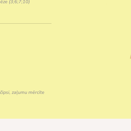
onēze (3;6;7;10)
 čipsi, zaļumu mērcīte