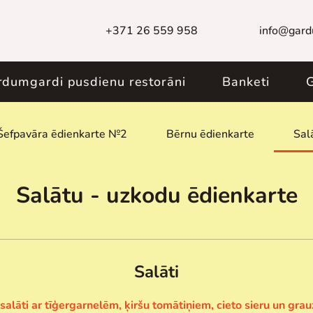
+371 26 559 958
info@gard
rdumgardi pusdienu restorāni
Banketi
G
Šefpavāra ēdienkarte №2
Bērnu ēdienkarte
Sal
Salātu - uzkodu ēdienkarte
Salāti
salāti ar tīģergarnelēm, ķiršu tomātiņiem, cieto sieru un gra