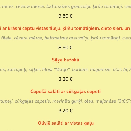
neles, cēzara mērce, baltmaizes grauzdiņi, ķiršu tomātiņi, ciet
9,50 €
i ar krāsnī ceptu vistas fileju, ķiršu tomātiņiem, cieto sieru u
fileja, cēzara mērce, baltmaizes grauzdiņi, ķiršu tomātiņi, cieta
8,50 €
Siļķe kažokā
es, kartupeļi, siļķes fileja "Matje", burkāni, majonēze, olas (3;
3,20 €
Cepešā salāti ar cūkgaļas cepeti
tupeļi, cūkgaļas cepetis, marinēti gurķi, olas, majonēze (3;6;7
3,20 €
Olivjē salāti ar vistas gaļu