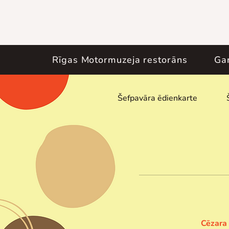
Rīgas Motormuzeja restorāns
Ga
Šefpavāra ēdienkarte
Cēzara 