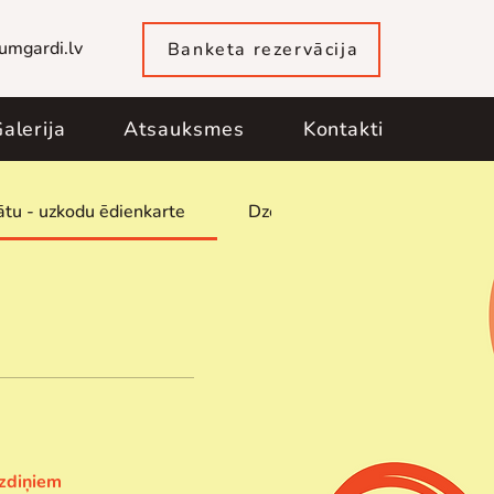
umgardi.lv
Banketa rezervācija
alerija
Atsauksmes
Kontakti
ātu - uzkodu ēdienkarte
Dzērienu karte
Alkoholi
uzdiņiem