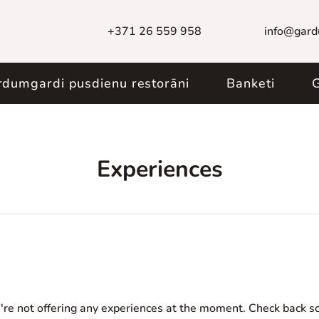
+371 26 559 958
info@gard
rdumgardi pusdienu restorāni
Banketi
G
Experiences
re not offering any experiences at the moment. Check back s