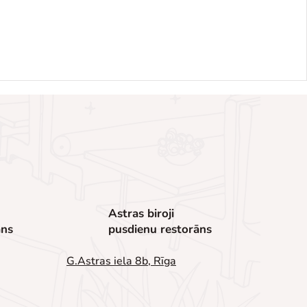
Astras biroji
āns
pusdienu restorāns
G.Astras iela 8b, Rīga