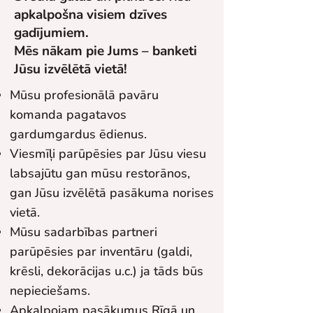
apkalpošna visiem dzīves
gadījumiem.
Mēs nākam pie Jums – banketi
Jūsu izvēlētā vietā!
Mūsu profesionālā pavāru
komanda pagatavos
gardumgardus ēdienus.
Viesmīļi parūpēsies par Jūsu viesu
labsajūtu gan mūsu restorānos,
gan Jūsu izvēlētā pasākuma norises
vietā.
Mūsu sadarbības partneri
parūpēsies par inventāru (galdi,
krēsli, dekorācijas u.c.) ja tāds būs
nepieciešams.
Apkalpojam pasākumus Rīgā un