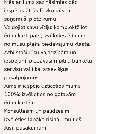
Mēs ar Jums sazināsimies pēc
iespējas ātrāk līdzko būsim
saņēmuši pieteikumu
Veidojiet savu vīziju: komplektējiet
ēdienkarti pats, izvēloties ēdienus
no mūsu plašā piedāvājumu klāsta.​
Atbilstoši Jūsu vajadzībām un
iespējām, piedāvāsim pilnu banketu
servisu vai tikai atsevišķus
pakalpojumus.
Jums ir iespēja uzticēties mums
100%: izvēlieties no gatavām
ēdienkartēm.
Konsultēsim un palīdzēsim
izvēlēties labāko risinājumu tieši
Jūsu pasākumam.