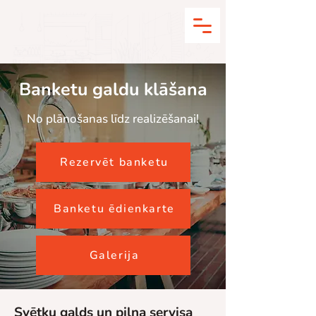
Banketu galdu klāšana
No plānošanas līdz realizēšanai!
Rezervēt banketu
Banketu ēdienkarte
Galerija
Svētku galds un pilna servisa