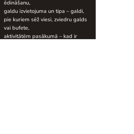
ēdināšanu,
galdu izvietojuma un tipa – galdi,
pie kuriem sēž viesi, zviedru galds
vai bufete,
aktivitātēm pasākumā – kad ir
konkrēts laiks, kas ir veltīts
ēdienam vai kafijas pauzei.
Vai esat gatavi
pieteikt
banketu?
Aizpildiet pieteikuma anketu un
mēs ar Jums sazināsimies, lai
precizētu banketa norises laiku,
vēlamo vietu un izplānotu