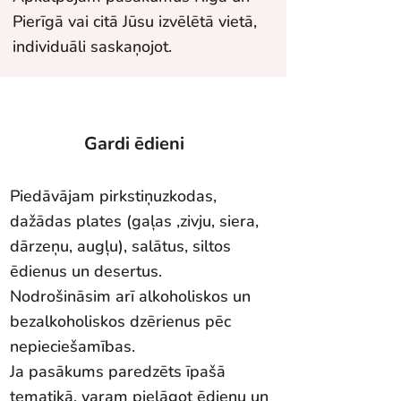
Pierīgā vai citā Jūsu izvēlētā vietā,
individuāli saskaņojot.
Gardi ēdieni
Piedāvājam pirkstiņuzkodas,
dažādas plates (gaļas ,zivju, siera,
dārzeņu, augļu), salātus, siltos
ēdienus un desertus.
Nodrošināsim arī alkoholiskos un
bezalkoholiskos dzērienus pēc
nepieciešamības.
Ja pasākums paredzēts īpašā
tematikā, varam pielāgot ēdienu un